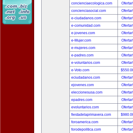
concienciaecologica.com
Ofertar
concienciasocial.com
Ofertar
e-ciudadanos.com
Ofertar
e-comunidad.com
Ofertar
e-jovenes.com
Ofertar
e-Mujer.com
Ofertar
e-mujeres.com
Ofertar
e-padres.com
Ofertar
e-voluntarios.com
Ofertar
e-Voto.com
$550.0
eciudadanos.com
Ofertar
ejovenes.com
Ofertar
eleccionesusa.com
Ofertar
epadres.com
Ofertar
evoluntarios.com
Ofertar
fiestadelaprimavera.com
$980.0
foroamerica.com
Ofertar
forodepolitica.com
Ofertar