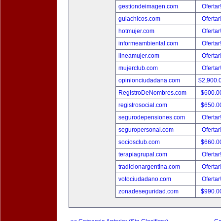
gestiondeimagen.com
Ofertar
guiachicos.com
Ofertar
hotmujer.com
Ofertar
informeambiental.com
Ofertar
lineamujer.com
Ofertar
mujerclub.com
Ofertar
opinionciudadana.com
$2,900.
RegistroDeNombres.com
$600.0
registrosocial.com
$650.0
segurodepensiones.com
Ofertar
seguropersonal.com
Ofertar
sociosclub.com
$660.0
terapiagrupal.com
Ofertar
tradicionargentina.com
Ofertar
votociudadano.com
Ofertar
zonadeseguridad.com
$990.0