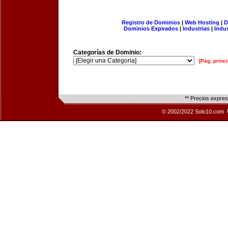
Registro de Dominios
|
Web Hosting
|
D
Dominios Expirados
|
Industrias
|
Indu
Categorías de Dominio:
[Pág. princi
** Precios expre
© 2002/2022 Solo10.com