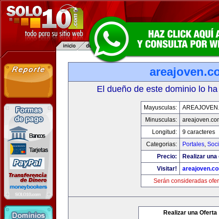
areajoven.c
El dueño de este dominio lo ha
Mayusculas:
AREAJOVEN
Minusculas:
areajoven.co
Longitud:
9 caracteres
Categorias:
Portales
,
Soc
Precio:
Realizar una 
Visitar!
areajoven.c
Serán consideradas ofer
Realizar una Oferta