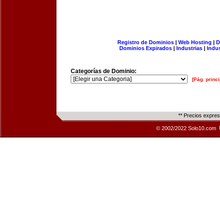
Registro de Dominios
|
Web Hosting
|
D
Dominios Expirados
|
Industrias
|
Indu
Categorías de Dominio:
[Pág. princi
** Precios expre
© 2002/2022 Solo10.com