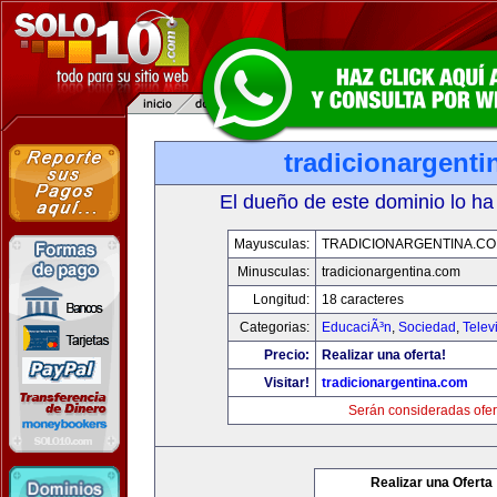
tradicionargent
El dueño de este dominio lo ha
Mayusculas:
TRADICIONARGENTINA.C
Minusculas:
tradicionargentina.com
Longitud:
18 caracteres
Categorias:
EducaciÃ³n
,
Sociedad
,
Telev
Precio:
Realizar una oferta!
Visitar!
tradicionargentina.com
Serán consideradas ofer
Realizar una Oferta