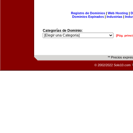
Registro de Dominios
|
Web Hosting
|
D
Dominios Expirados
|
Industrias
|
Indu
Categorías de Dominio:
[Pág. princi
** Precios expre
© 2002/2022 Solo10.com