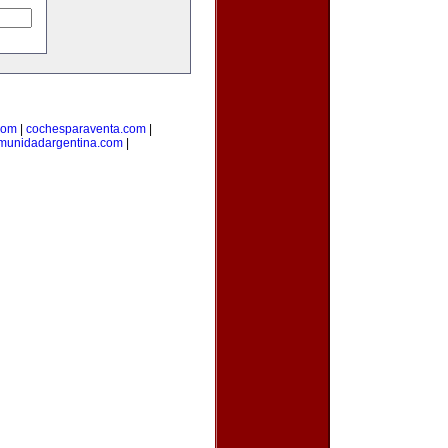
com
|
cochesparaventa.com
|
munidadargentina.com
|