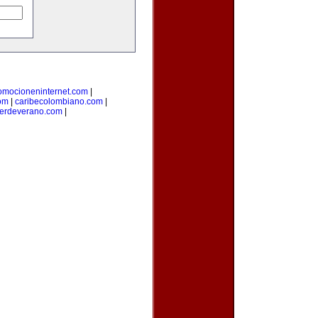
omocioneninternet.com
|
om
|
caribecolombiano.com
|
lerdeverano.com
|