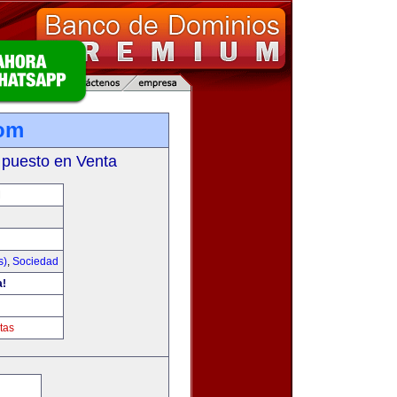
com
 puesto en Venta
M
s)
,
Sociedad
a!
tas