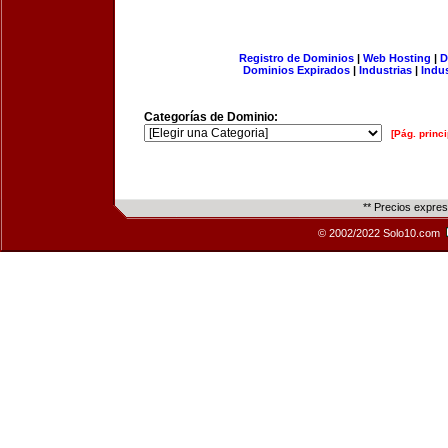
Registro de Dominios
|
Web Hosting
|
D
Dominios Expirados
|
Industrias
|
Indu
Categorías de Dominio:
[Pág. princi
** Precios expre
© 2002/2022 Solo10.com