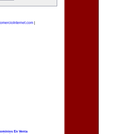
omercioInternet.com
|
ominios En Venta