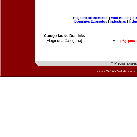
Registro de Dominios
|
Web Hosting
|
D
Dominios Expirados
|
Industrias
|
Indu
Categorías de Dominio:
[Pág. princi
** Precios expre
© 2002/2022 Solo10.com