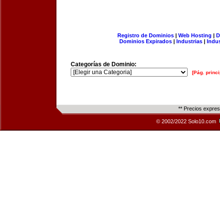
Registro de Dominios
|
Web Hosting
|
D
Dominios Expirados
|
Industrias
|
Indu
Categorías de Dominio:
[Pág. princi
** Precios expre
© 2002/2022 Solo10.com