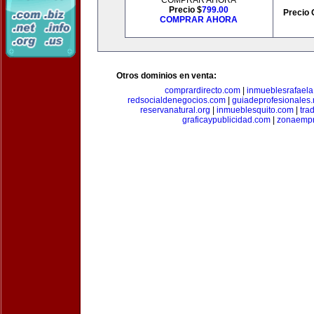
COMPRAR AHORA
Precio $
799.00
Precio 
COMPRAR AHORA
Otros dominios en venta:
comprardirecto.com
|
inmueblesrafael
redsocialdenegocios.com
|
guiadeprofesionales.
reservanatural.org
|
inmueblesquito.com
|
tra
graficaypublicidad.com
|
zonaempr