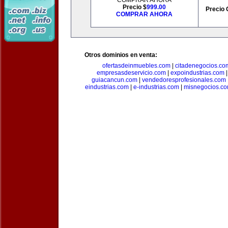
COMPRAR AHORA
Precio $
999.00
Precio 
COMPRAR AHORA
Otros dominios en venta:
ofertasdeinmuebles.com
|
citadenegocios.co
empresasdeservicio.com
|
expoindustrias.com
guiacancun.com
|
vendedoresprofesionales.com
eindustrias.com
|
e-industrias.com
|
misnegocios.c