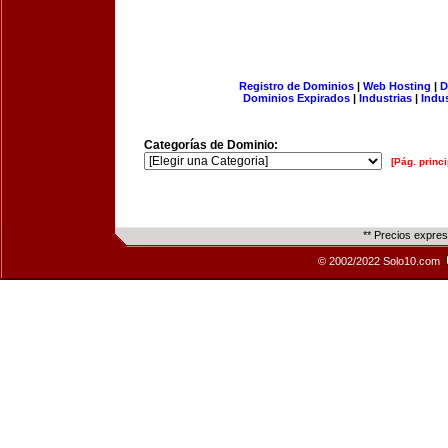
Registro de Dominios
|
Web Hosting
|
D
Dominios Expirados
|
Industrias
|
Indu
Categorías de Dominio:
[Pág. princi
** Precios expre
© 2002/2022 Solo10.com