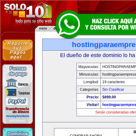
hostingparaempr
El dueño de este dominio lo ha
Mayusculas:
HOSTINGPARAEM
Minusculas:
hostingparaempres
Longitud:
19 caracteres
Categorias:
Sin Clasificar
Precio:
$899.00
Visitar!
hostingparaempre
Serán consideradas ofer
R