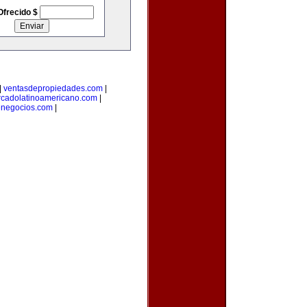
Ofrecido $
|
ventasdepropiedades.com
|
cadolatinoamericano.com
|
negocios.com
|