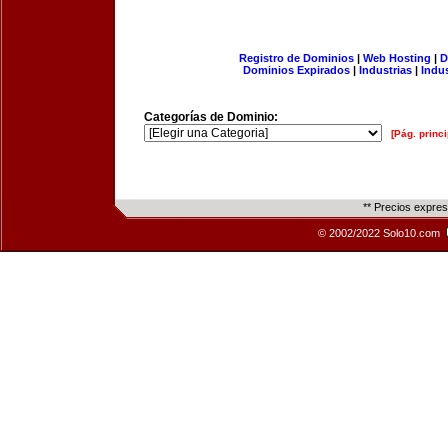
Registro de Dominios
|
Web Hosting
|
D
Dominios Expirados
|
Industrias
|
Indu
Categorías de Dominio:
[Pág. princi
** Precios expre
© 2002/2022 Solo10.com