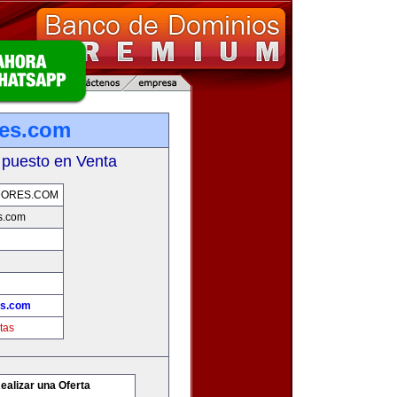
res.com
 puesto en Venta
DORES.COM
s.com
es.com
tas
ealizar una Oferta