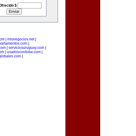
Ofrecido $
com
|
misnegocios.net
|
partamentos.com
|
com
|
serviciosuruguay.com
|
com
|
usadoscordoba.com
|
lobales.com
|