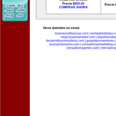
COMPRAR AHORA
Precio $
800.00
Precio 
COMPRAR AHORA
Otros dominios en venta:
inversionyfinanzas.com
|
ventadebebidas.
negocioselsalvador.com
|
alquileresde
desarrolloyconsultoria.com
|
guiadeproveedores.
buscainversores.com
|
consultoriaymarketing.
consultorespymes.com
|
mercadosg