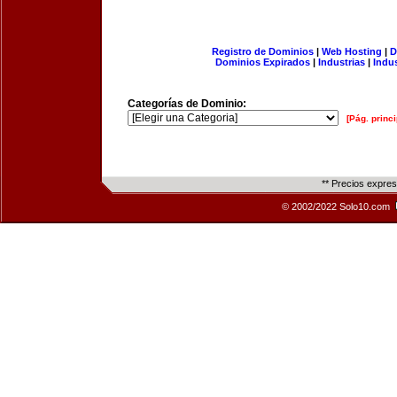
Registro de Dominios
|
Web Hosting
|
D
Dominios Expirados
|
Industrias
|
Indu
Categorías de Dominio:
[Pág. princi
** Precios expre
© 2002/2022 Solo10.com