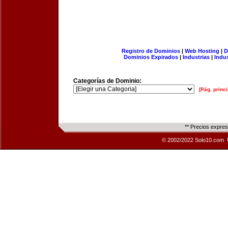
Registro de Dominios
|
Web Hosting
|
D
Dominios Expirados
|
Industrias
|
Indu
Categorías de Dominio:
[Pág. princi
** Precios expre
© 2002/2022 Solo10.com