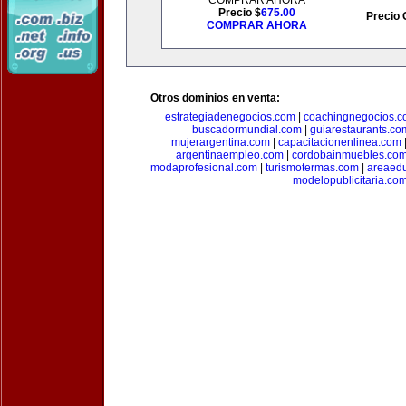
COMPRAR AHORA
Precio $
675.00
Precio 
COMPRAR AHORA
Otros dominios en venta:
estrategiadenegocios.com
|
coachingnegocios.
buscadormundial.com
|
guiarestaurants.co
mujerargentina.com
|
capacitacionenlinea.com
argentinaempleo.com
|
cordobainmuebles.co
modaprofesional.com
|
turismotermas.com
|
areaedu
modelopublicitaria.co