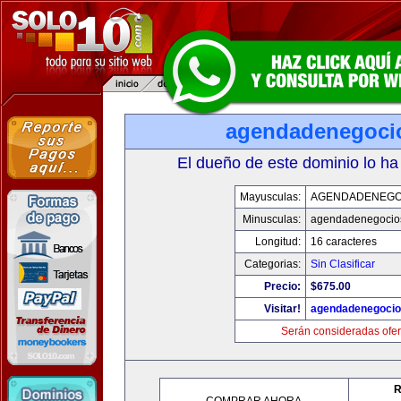
agendadenegoci
El dueño de este dominio lo ha
Mayusculas:
AGENDADENEGO
Minusculas:
agendadenegocio
Longitud:
16 caracteres
Categorias:
Sin Clasificar
Precio:
$675.00
Visitar!
agendadenegoci
Serán consideradas ofer
R