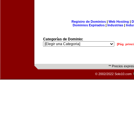
Registro de Dominios
|
Web Hosting
|
D
Dominios Expirados
|
Industrias
|
Indu
Categorías de Dominio:
[Pág. princi
** Precios expre
© 2002/2022 Solo10.com