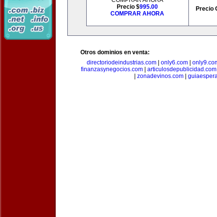
COMPRAR AHORA
Precio $
995.00
Precio 
COMPRAR AHORA
Otros dominios en venta:
directoriodeindustrias.com
|
only6.com
|
only9.co
finanzasynegocios.com
|
articulosdepublicidad.com
|
zonadevinos.com
|
guiaesper