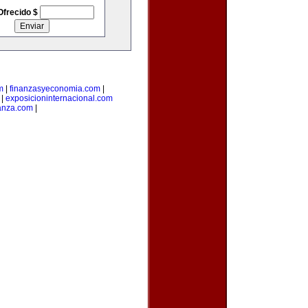
Ofrecido $
m
|
finanzasyeconomia.com
|
|
exposicioninternacional.com
anza.com
|