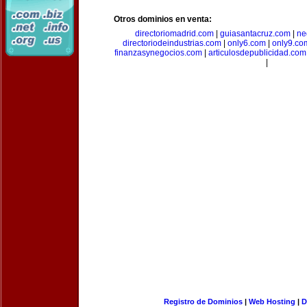
Otros dominios en venta:
directoriomadrid.com
|
guiasantacruz.com
|
ne
directoriodeindustrias.com
|
only6.com
|
only9.co
finanzasynegocios.com
|
articulosdepublicidad.com
|
Registro de Dominios
|
Web Hosting
|
D