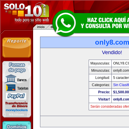
only8.co
Vendido!
Mayusculas:
ONLY8.C
Minusculas:
only8.co
Longitud:
5 caracte
Categorias:
Sin Clasif
Precio:
$1,500.00
Visitar!
only8.co
Serán consideradas ofer