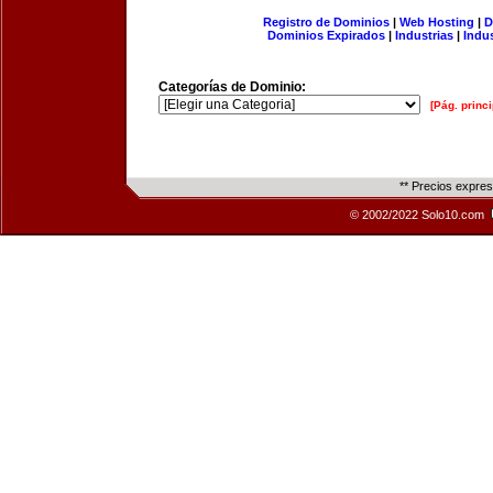
Registro de Dominios
|
Web Hosting
|
D
Dominios Expirados
|
Industrias
|
Indu
Categorías de Dominio:
[Pág. princi
** Precios expre
© 2002/2022 Solo10.com