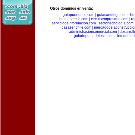
Otros dominios en venta:
guiapuertorico.com
|
guiasandiego.com
|
ho
hotelesrecife.com
|
circuloempresario.com
|
re
serviciodeinformacion.com
|
sectortecnologia.com
casasenchile.com
|
mercadodelaconstruccio
administracioncomercial.com
|
desarrol
guiadepuntadeleste.com
|
inmuebles