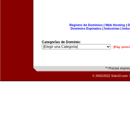
Registro de Dominios
|
Web Hosting
|
D
Dominios Expirados
|
Industrias
|
Indu
Categorías de Dominio:
[Pág. princi
** Precios expre
© 2002/2022 Solo10.com