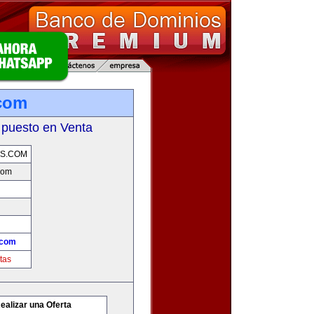
com
 puesto en Venta
S.COM
com
.com
tas
ealizar una Oferta