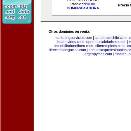
COMPRAR AHORA
Precio $
950.00
Precio 
COMPRAR AHORA
Otros dominios en venta:
marketingservicios.com
|
camposdechile.com
|
e
feriadevinos.com
|
operadoradeturismo.com
|
v
inmobiliariaenlinea.com
|
ciberempleos.com
|
ca
directorionegocios.com
|
encuestasprofesionales.c
|
argenpymes.com
|
ciberanun