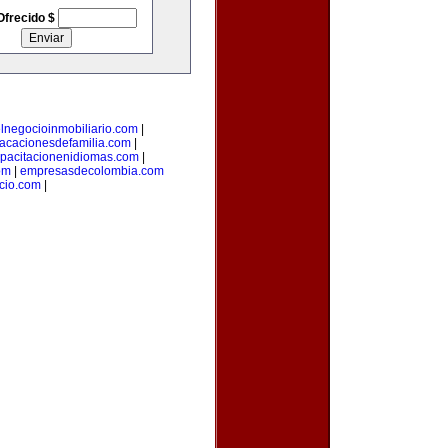
Ofrecido $
lnegocioinmobiliario.com
|
acacionesdefamilia.com
|
pacitacionenidiomas.com
|
om
|
empresasdecolombia.com
cio.com
|