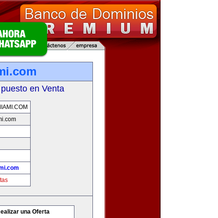
mi.com
 puesto en Venta
IAMI.COM
mi.com
mi.com
tas
ealizar una Oferta