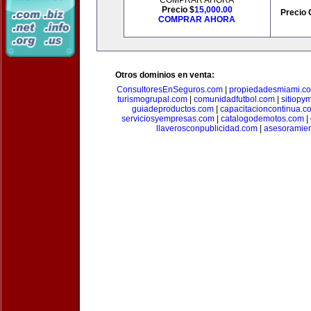
COMPRAR AHORA
Precio $
15,000.00
Precio 
COMPRAR AHORA
Otros dominios en venta:
ConsultoresEnSeguros.com
|
propiedadesmiami.c
turismogrupal.com
|
comunidadfutbol.com
|
sitiopy
guiadeproductos.com
|
capacitacioncontinua.c
serviciosyempresas.com
|
catalogodemotos.com
|
llaverosconpublicidad.com
|
asesoramie