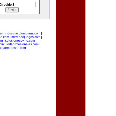
Ofrecido $
om
|
industriacolombiana.com
|
me.com
|
misvideojuegos.com
|
om
|
solucionespyme.com
|
circulodeprofesionales.com
|
ntoaempresas.com
|