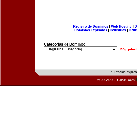
Registro de Dominios
|
Web Hosting
|
D
Dominios Expirados
|
Industrias
|
Indu
Categorías de Dominio:
[Pág. princi
** Precios expre
© 2002/2022 Solo10.com