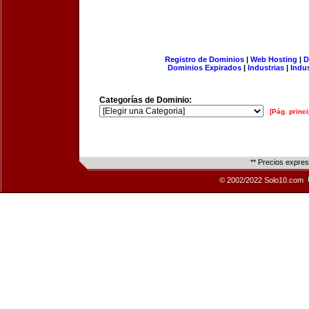
Registro de Dominios
|
Web Hosting
|
D
Dominios Expirados
|
Industrias
|
Indu
Categorías de Dominio:
[Pág. princi
** Precios expre
© 2002/2022 Solo10.com