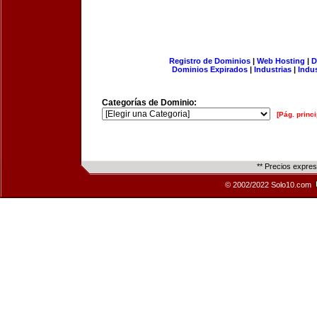
Registro de Dominios
|
Web Hosting
|
D
Dominios Expirados
|
Industrias
|
Indu
Categorías de Dominio:
[Pág. princi
** Precios expre
© 2002/2022 Solo10.com