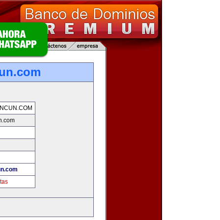
cun.com
ANCUN.COM
n.com
un.com
tas