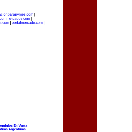
acionparapymes.com
|
.com
|
e-pagos.com
|
os.com
|
portalmercado.com
|
ominios En Venta
strias Argentinas