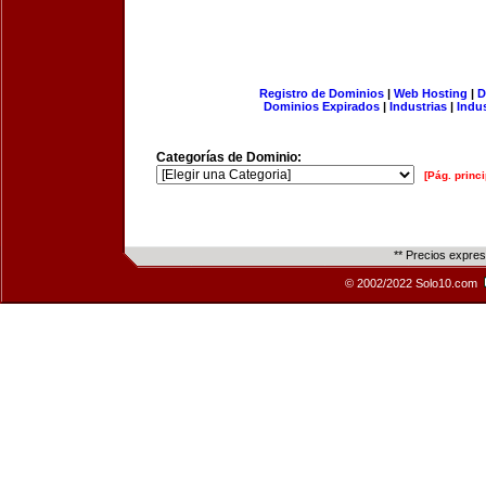
Registro de Dominios
|
Web Hosting
|
D
Dominios Expirados
|
Industrias
|
Indu
Categorías de Dominio:
[Pág. princi
** Precios expre
© 2002/2022 Solo10.com