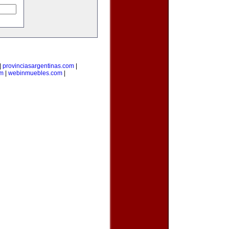
|
provinciasargentinas.com
|
om
|
webinmuebles.com
|