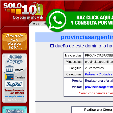
provinciasargent
El dueño de este dominio lo ha
Mayusculas:
PROVINCIASARGE
Minusculas:
provinciasargentina
Longitud:
20 caracteres
Categorias:
PaÃ­ses y Ciudades
Precio:
Realizar una oferta
Visitar!
provinciasargenti
Serán consideradas ofer
Realizar una Oferta