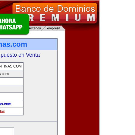
inas.com
 puesto en Venta
NTINAS.COM
s.com
!
nas.com
tas