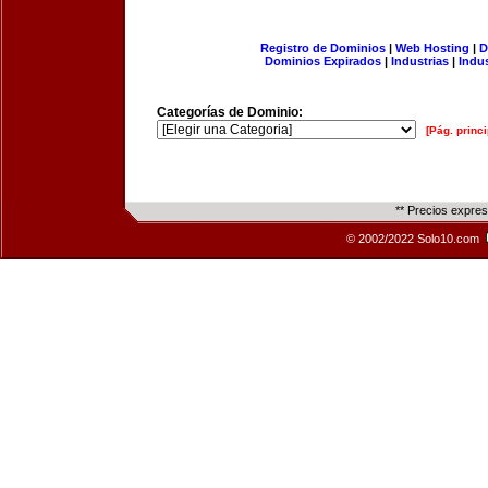
Registro de Dominios
|
Web Hosting
|
D
Dominios Expirados
|
Industrias
|
Indu
Categorías de Dominio:
[Pág. princi
** Precios expre
© 2002/2022 Solo10.com