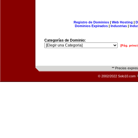
Registro de Dominios
|
Web Hosting
|
D
Dominios Expirados
|
Industrias
|
Indu
Categorías de Dominio:
[Pág. princi
** Precios expre
© 2002/2022 Solo10.com