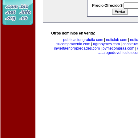
Precio Ofrecido $
Otros dominios en venta:
publicaciongratuita.com
|
noticlub.com
|
noti
sucompraventa.com
|
agropymes.com
|
construv
inviertaenpropiedades.com
|
pymecompras.com
|
catalogodevehiculos.c