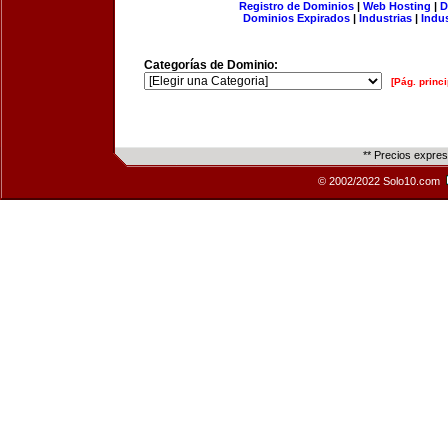
Registro de Dominios
|
Web Hosting
|
D
Dominios Expirados
|
Industrias
|
Indu
Categorías de Dominio:
[Pág. princi
** Precios expre
© 2002/2022 Solo10.com