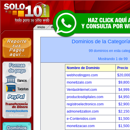
Dominios de la Categorí
99 dominios en esta categ
Mostrando 1 de 99
Nombre de Dominio
Precio
webhostingpro.com
$20,00
monetizalo.com
$9,800
VentasInternet.com
$4,999
productosdigitales.com
$4,950
registroelectronico.com
$2,900
admonetization.com
$2,150
e-Contenidos.com
$1,500
monetizacao.com
$1,500