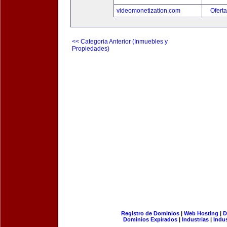
videomonetization.com
Oferta
<< Categoria Anterior (Inmuebles y
Propiedades)
Registro de Dominios
|
Web Hosting
|
D
Dominios Expirados
|
Industrias
|
Indu