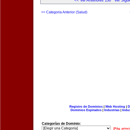
<< Ver Anteriores 150
Ver Sigu
<< Categoria Anterior (Salud)
Registro de Dominios
|
Web Hosting
|
D
Dominios Expirados
|
Industrias
|
Indu
Categorías de Dominio:
[Pág. princi