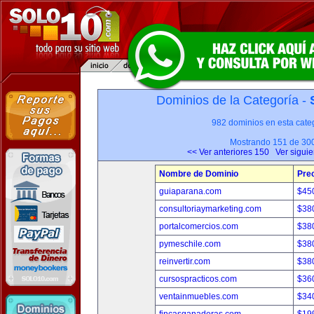
Dominios de la Categoría -
982 dominios en esta categ
Mostrando 151 de 30
<< Ver anteriores 150
Ver sigui
Nombre de Dominio
Pre
guiaparana.com
$45
consultoriaymarketing.com
$38
portalcomercios.com
$38
pymeschile.com
$38
reinvertir.com
$38
cursospracticos.com
$36
ventainmuebles.com
$34