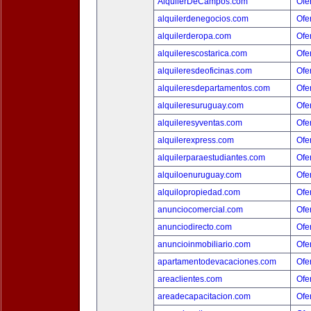
AlquilerDeCampos.com
Ofer
alquilerdenegocios.com
Ofer
alquilerderopa.com
Ofer
alquilerescostarica.com
Ofer
alquileresdeoficinas.com
Ofer
alquileresdepartamentos.com
Ofer
alquileresuruguay.com
Ofer
alquileresyventas.com
Ofer
alquilerexpress.com
Ofer
alquilerparaestudiantes.com
Ofer
alquiloenuruguay.com
Ofer
alquilopropiedad.com
Ofer
anunciocomercial.com
Ofer
anunciodirecto.com
Ofer
anuncioinmobiliario.com
Ofer
apartamentodevacaciones.com
Ofer
areaclientes.com
Ofer
areadecapacitacion.com
Ofer