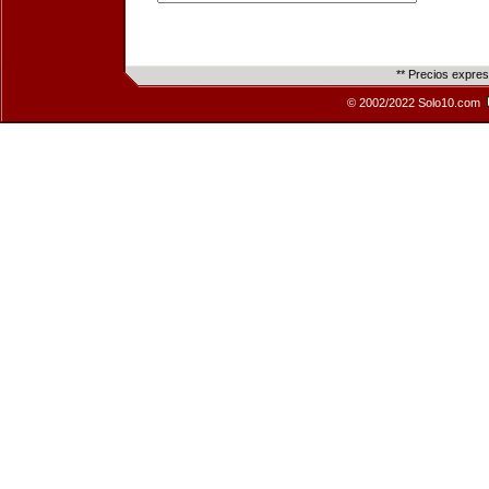
** Precios expre
© 2002/2022 Solo10.com