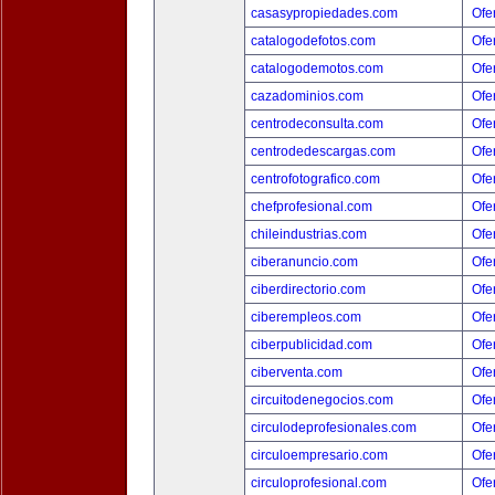
casasypropiedades.com
Ofer
catalogodefotos.com
Ofer
catalogodemotos.com
Ofer
cazadominios.com
Ofer
centrodeconsulta.com
Ofer
centrodedescargas.com
Ofer
centrofotografico.com
Ofer
chefprofesional.com
Ofer
chileindustrias.com
Ofer
ciberanuncio.com
Ofer
ciberdirectorio.com
Ofer
ciberempleos.com
Ofer
ciberpublicidad.com
Ofer
ciberventa.com
Ofer
circuitodenegocios.com
Ofer
circulodeprofesionales.com
Ofer
circuloempresario.com
Ofer
circuloprofesional.com
Ofer